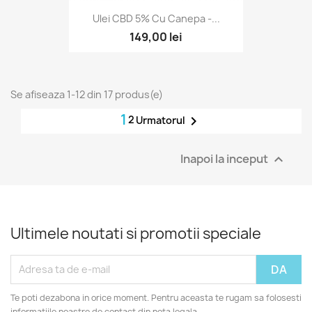
Ulei CBD 5% Cu Canepa -...
149,00 lei
Se afiseaza 1-12 din 17 produs(e)
1
2

Urmatorul
Inapoi la inceput

Ultimele noutati si promotii speciale
Te poti dezabona in orice moment. Pentru aceasta te rugam sa folosesti
informatiile noastre de contact din nota legala.