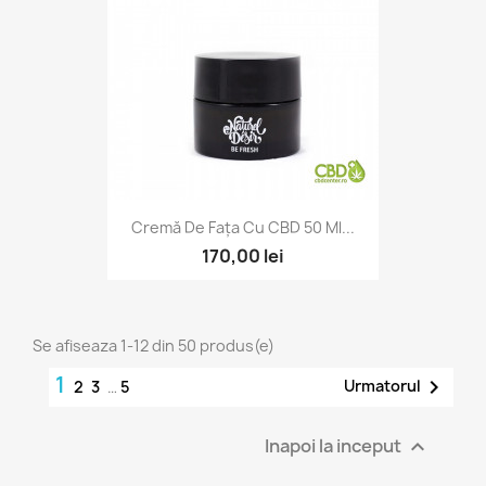
Cremă De Fața Cu CBD 50 Ml...
170,00 lei
Se afiseaza 1-12 din 50 produs(e)
1

Urmatorul
2
3
…
5
Inapoi la inceput
