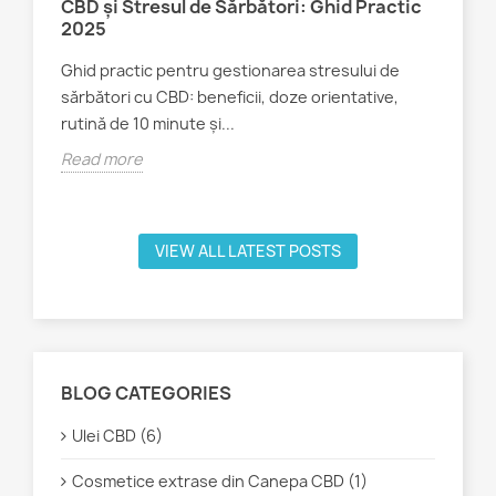
 si
CBD și Stresul de Sărbători: Ghid Practic
sănă
2025
Rea
Ghid practic pentru gestionarea stresului de
să
sărbători cu CBD: beneficii, doze orientative,
le
rutină de 10 minute și...
Read more
VIEW ALL LATEST POSTS
BLOG CATEGORIES
Ulei CBD (6)
Cosmetice extrase din Canepa CBD (1)