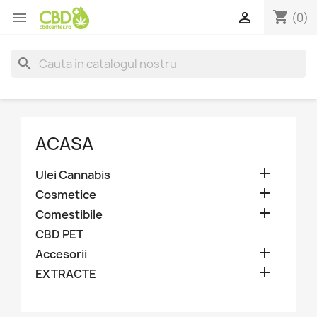
shopping_cart


(0)
search
ACASA

Ulei Cannabis

Cosmetice

Comestibile
CBD PET

Accesorii

EXTRACTE