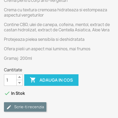
Crema pentru corp anti-vergeturi
Crema cu textura cremoasa hidrateaza si estompeaza
aspectul vergeturilor
Contine CBD, ulei de canepa, cofeina, mentol, extract de
castan hidrolizat, extract de Centella Asiatica, Aloe Vera
Protejeaza pielea sensibila si deshidratata
Ofera pielii un aspect mai luminos, mai frumos
Gramaj: 200ml
Cantitate

ADAUGA IN COS

In Stok
Scrie-ti recenzia