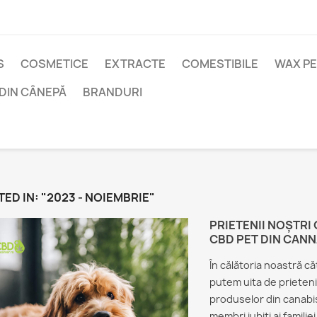
S
COSMETICE
EXTRACTE
COMESTIBILE
WAX P
DIN CÂNEPĂ
BRANDURI
ED IN: "2023 - NOIEMBRIE"
PRIETENII NOȘTRI 
CBD PET DIN CANN
În călătoria noastră că
putem uita de prietenii
produselor din canabis
membri iubiți ai famili