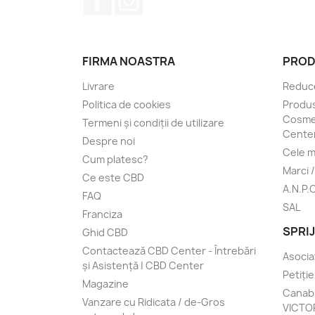
FIRMA NOASTRA
PROD
Livrare
Reduce
Politica de cookies
Produs
Cosmet
Termeni și condiții de utilizare
Cente
Despre noi
Cele m
Cum platesc?
Marci 
Ce este CBD
A.N.P.
FAQ
SAL
Franciza
SPRI
Ghid CBD
Contactează CBD Center - Întrebări
Asocia
și Asistență | CBD Center
Petiți
Magazine
Canabi
Vanzare cu Ridicata / de-Gros
VICTO