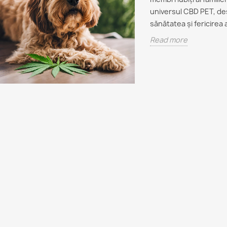
universul CBD PET, de
sănătatea și fericirea
ter Oradea –
plet: Uleiuri,
Read more
bile, cosmetice
use pentru
Cânepa Industrială în
Difere
e
România: De la Plantă
Produs
Tradițională la Soluție
Presat
ere La CBD Center
Modernă pentru
ENDOCA
credem că natura
Sănătate și Industrie
Cânepă
(Decar
e mai bune soluții
Cânepa industrială revine în
ENDO
nătate și echilibru.
prim-plan ca soluție
Produse
sustenabilă și versatilă
re
extrase 
pentru sănătate, industrie și
toți com
mediu. Află...
inclusi
Read more
și flavon
Read m