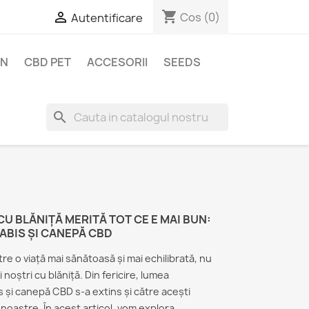
shopping_cart

Cos
(0)
Autentificare
EN
CBD PET
ACCESORII
SEEDS
search
CU BLĂNIȚĂ MERITĂ TOT CE E MAI BUN:
ABIS ȘI CANEPĂ CBD
tre o viață mai sănătoasă și mai echilibrată, nu
 noștri cu blăniță. Din fericire, lumea
 și canepă CBD s-a extins și către acești
ei noastre. În acest articol, vom explora