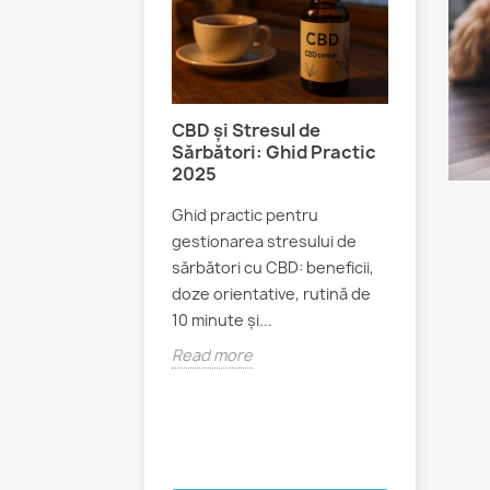
CBD Cen
Ghid com
comesti
și prod
cele cu CBD
CBD și Stresul de
animal
in Canabis si
Sărbători: Ghid Practic
Canepă: Secretul
2025
Introduc
 Piele
Oradea, 
Ghid practic pentru
ă și
toare
oferă cel
gestionarea stresului de
pentru să
sărbători cu CBD: beneficii,
ni, industria
Îți...
doze orientative, rutină de
a fost cuprinsă de
10 minute și...
Read mo
novații, iar printre
Read more
otabile produse
e