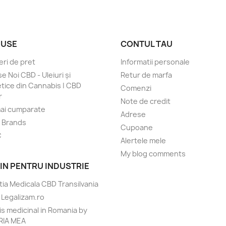
USE
CONTUL TAU
ri de pret
Informatii personale
e Noi CBD - Uleiuri și
Retur de marfa
ice din Cannabis | CBD
Comenzi
r
Note de credit
ai cumparate
Adrese
/ Brands
Cupoane
C
Alertele mele
My blog comments
JIN PENTRU INDUSTRIE
tia Medicala CBD Transilvania
e Legalizam.ro
s medicinal in Romania by
RIA MEA