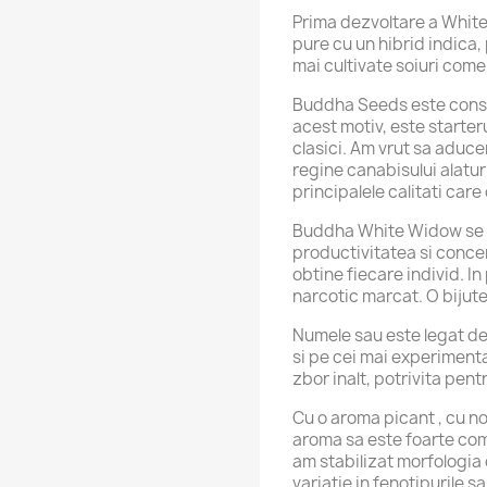
Prima dezvoltare a White
pure cu un hibrid indica,
mai cultivate soiuri come
Buddha Seeds este consti
acest motiv, este starter
clasici. Am vrut sa aduce
regine canabisului alat
principalele calitati care
Buddha White Widow se r
productivitatea si conce
obtine fiecare individ. In
narcotic marcat. O bijute
Numele sau este legat de 
si pe cei mai experiment
zbor inalt, potrivita pent
Cu o aroma picant , cu no
aroma sa este foarte comp
am stabilizat morfologia 
variatie in fenotipurile s