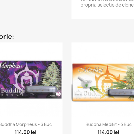
propria selectie de clone
orie:
Vizualizare rapida
Vizualizare rapida


Buddha Morpheus - 3 Buc
Buddha Medikit - 3 Buc
114,00 lei
114,00 lei