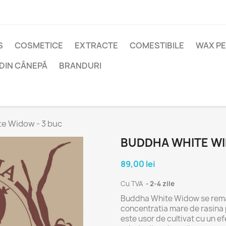
S
COSMETICE
EXTRACTE
COMESTIBILE
WAX P
DIN CÂNEPĂ
BRANDURI
e Widow - 3 buc
BUDDHA WHITE WI
89,00 lei
Cu TVA
2-4 zile
Buddha White Widow se remarc
concentratia mare de rasina p
este usor de cultivat cu un ef