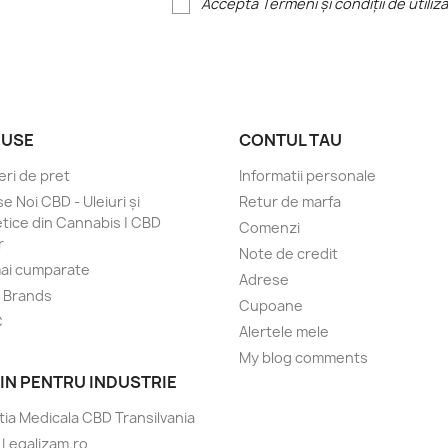
Accepta Termeni și condiții de utiliz
USE
CONTUL TAU
ri de pret
Informatii personale
e Noi CBD - Uleiuri și
Retur de marfa
ice din Cannabis | CBD
Comenzi
r
Note de credit
ai cumparate
Adrese
/ Brands
Cupoane
C
Alertele mele
My blog comments
JIN PENTRU INDUSTRIE
tia Medicala CBD Transilvania
e Legalizam.ro