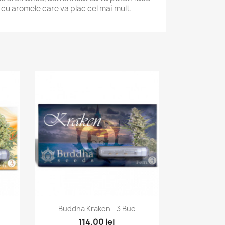
 cu aromele care va plac cel mai mult.
Vizualizare rapida

Buddha Kraken - 3 Buc
114,00 lei