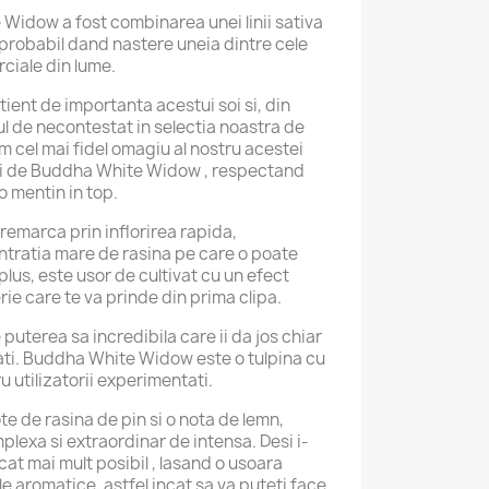
 Widow a fost combinarea unei linii sativa
 probabil dand nastere uneia dintre cele
rciale din lume.
ent de importanta acestui soi si, din
ul de necontestat in selectia noastra de
m cel mai fidel omagiu al nostru acestei
uri de Buddha White Widow , respectand
 o mentin in top.
emarca prin inflorirea rapida,
ntratia mare de rasina pe care o poate
 plus, este usor de cultivat cu un efect
rie care te va prinde din prima clipa.
puterea sa incredibila care ii da jos chiar
ati. Buddha White Widow este o tulpina cu
ru utilizatorii experimentati.
te de rasina de pin si o nota de lemn,
lexa si extraordinar de intensa. Desi i-
cat mai mult posibil , lasand o usoara
ale aromatice, astfel incat sa va puteti face