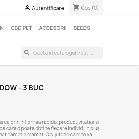
shopping_cart

Cos
(0)
Autentificare
EN
CBD PET
ACCESORII
SEEDS
search
DOW - 3 BUC
a prin inflorirea rapida, productivitatea si
e care o poate obtine fiecare individ. In plus,
ect narcotic marcat. O bijuterie care te va