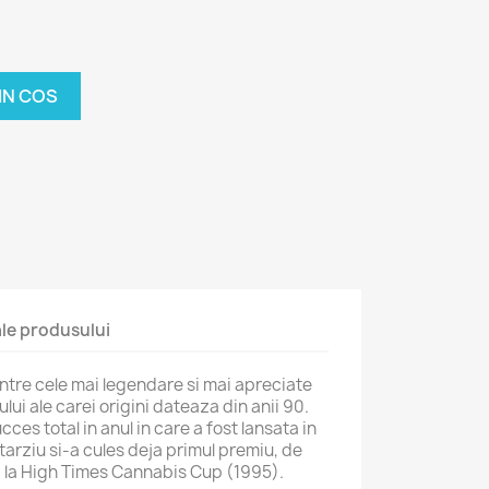
IN COS
 ale produsului
tre cele mai legendare si mai apreciate
lui ale carei origini dateaza din anii 90.
ces total in anul in care a fost lansata in
tarziu si-a cules deja primul premiu, de
I la High Times Cannabis Cup (1995).