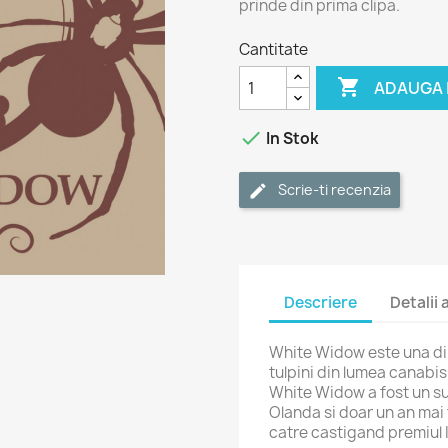
prinde din prima clipa.
Cantitate

ADAUGA 

In Stok
Scrie-ti recenzia
Descriere
Detalii
White Widow este una din
tulpini din lumea canabisu
White Widow a fost un suc
Olanda si doar un an mai 
catre castigand premiul 