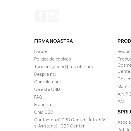
Facebook
Instagram
FIRMA NOASTRA
PROD
Livrare
Reduce
Politica de cookies
Produs
Cosmet
Termeni și condiții de utilizare
Cente
Despre noi
Cele m
Cum platesc?
Marci 
Ce este CBD
A.N.P.
FAQ
SAL
Franciza
SPRI
Ghid CBD
Contactează CBD Center - Întrebări
Asocia
și Asistență | CBD Center
Petiți